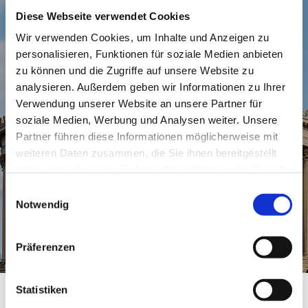
KonzertbesucherInnen
Diese Webseite verwendet Cookies
Wir verwenden Cookies, um Inhalte und Anzeigen zu
personalisieren, Funktionen für soziale Medien anbieten
Gäste & TouristInnen
zu können und die Zugriffe auf unsere Website zu
analysieren. Außerdem geben wir Informationen zu Ihrer
✖
Verwendung unserer Website an unsere Partner für
Bleiben Sie informiert.
Allgemein Interessierte
soziale Medien, Werbung und Analysen weiter. Unsere
Partner führen diese Informationen möglicherweise mit
weiteren Daten zusammen, die Sie ihnen bereitgestellt
haben oder die sie im Rahmen Ihrer Nutzung der Dienste
gesammelt haben.
Einwilligungsauswahl
Notwendig
Mit unserem neuen
Newsletter der St. Nikolai-
Präferenzen
Gemeinde Potsdam
erhalten Sie einmal im
Monat eine E-Mail mit
Statistiken
einem Impuls, aktuellen
Kreisen und Gruppen,