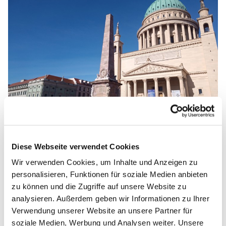
© Eva Fischer
19. September: Talk der Kandidaten und
Diese Webseite verwendet Cookies
Kandidatin zur Oberbürgermeisterwahl
Wir verwenden Cookies, um Inhalte und Anzeigen zu
personalisieren, Funktionen für soziale Medien anbieten
Herzlich willkommen am Freitag vor der Wahl des
zu können und die Zugriffe auf unsere Website zu
Potsdamer Oberbürgermeisters oder der
analysieren. Außerdem geben wir Informationen zu Ihrer
Oberbürgermeisterin zur Gesprächsrunde zur
Verwendung unserer Website an unsere Partner für
Vorstellung der Kandidaten und der Kandidatin.
soziale Medien, Werbung und Analysen weiter. Unsere