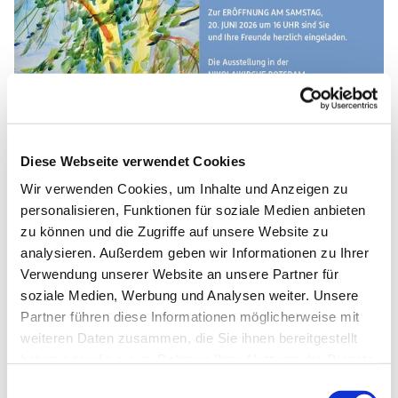
© Bettina Hünicke
Diese Webseite verwendet Cookies
Wir verwenden Cookies, um Inhalte und Anzeigen zu
Ausstellungseröffnung am Samstag: Bettina
personalisieren, Funktionen für soziale Medien anbieten
Hünicke
zu können und die Zugriffe auf unsere Website zu
analysieren. Außerdem geben wir Informationen zu Ihrer
Die Potsdamer Künstlerin nimmt uns mit auf Licht-Fang!
Verwendung unserer Website an unsere Partner für
In ihrer Ausstellung "Licht fangen II - Aquarelle und
soziale Medien, Werbung und Analysen weiter. Unsere
Zeichnungen von Bettina Hünicke" verwöhnt sie uns mit
Partner führen diese Informationen möglicherweise mit
Farben, mit Leichtigkeit und lädt uns auf eine Reise an
weiteren Daten zusammen, die Sie ihnen bereitgestellt
verschiedene Orte ein. Welche Orte das sind? Das erzählt
haben oder die sie im Rahmen Ihrer Nutzung der Dienste
sie uns sicherlich bei der Ausstellungseröffnung am
gesammelt haben.
Einwilligungsauswahl
Samstag, 20. Juni um 16 Uhr im (kühlen!)