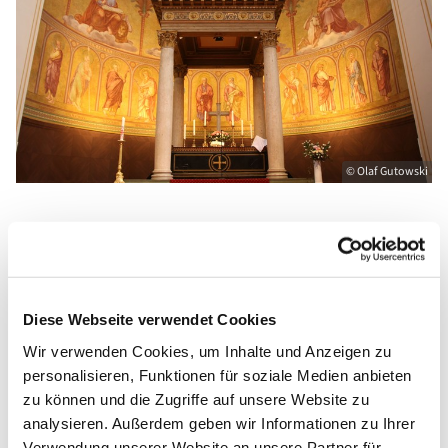
© Olaf Gutowski
Offene Kirche St. Nikolai zwischen den Jahren
Herzlich willkommen in der festlich geschmückten
Kirche!
Kirche und Turm sind zu folgenden Zeiten für Sie
Diese Webseite verwendet Cookies
geöffnet:
Wir verwenden Cookies, um Inhalte und Anzeigen zu
personalisieren, Funktionen für soziale Medien anbieten
Mittwoch, 27. Dezember Offene Kirche und
zu können und die Zugriffe auf unsere Website zu
Turmaufstieg 9:30-17 Uhr
analysieren. Außerdem geben wir Informationen zu Ihrer
Donnerstag, 28. Dezember Offene Kirche und
Verwendung unserer Website an unsere Partner für