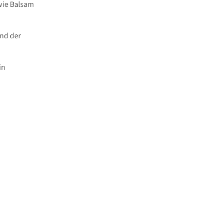
 wie Balsam
und der
in