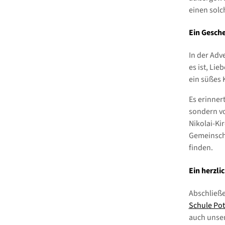
einen solc
Ein Gesche
In der Adv
es ist, Li
ein süßes 
Es erinner
sondern vo
Nikolai-Kir
Gemeinscha
finden.
Ein herzl
Abschließ
Schule Po
auch unser