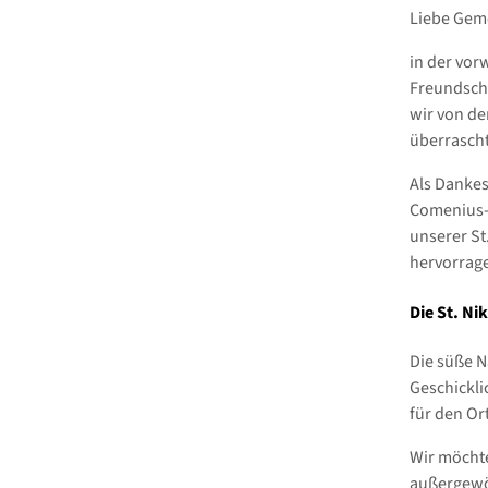
Liebe Gem
in der vor
Freundscha
wir von de
überrascht
Als Dankes
Comenius-S
unserer St.
hervorrag
Die St. Ni
Die süße N
Geschickli
für den Ort
Wir möcht
außergewöh