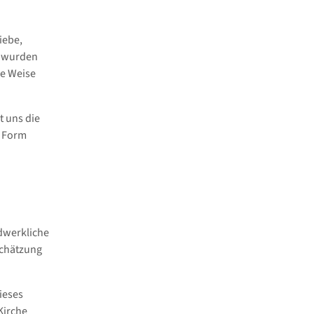
iebe,
r wurden
e Weise
t uns die
n Form
dwerkliche
schätzung
ieses
Kirche