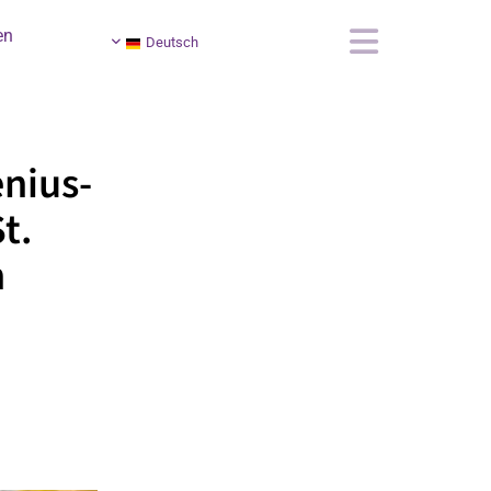
en
Deutsch
nius-
t.
n