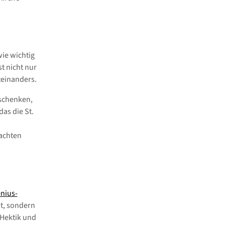
wie wichtig
t nicht nur
teinanders.
eschenken,
as die St.
achten
nius-
t, sondern
 Hektik und