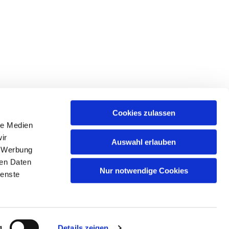
Cookies zulassen
le Medien
ir
Auswahl erlauben
, Werbung
ren Daten
Nur notwendige Cookies
ienste
g
Details zeigen