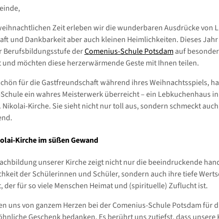
einde,
weihnachtlichen Zeit erleben wir die wunderbaren Ausdrücke von L
ft und Dankbarkeit aber auch kleinen Heimlichkeiten. Dieses Jah
r Berufsbildungsstufe der
Comenius-Schule Potsdam
auf besonder
 und möchten diese herzerwärmende Geste mit Ihnen teilen.
chön für die Gastfreundschaft während ihres Weihnachtsspiels, ha
chule ein wahres Meisterwerk überreicht – ein Lebkuchenhaus i
 Nikolai-Kirche. Sie sieht nicht nur toll aus, sondern schmeckt auch
end.
kolai-Kirche im süßen Gewand
achbildung unserer Kirche zeigt nicht nur die beeindruckende han
chkeit der Schülerinnen und Schüler, sondern auch ihre tiefe Wert
, der für so viele Menschen Heimat und (spirituelle) Zuflucht ist.
en uns von ganzem Herzen bei der Comenius-Schule Potsdam für d
nliche Geschenk bedanken. Es berührt uns zutiefst, dass unsere 