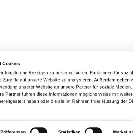
t Cookies
 Inhalte und Anzeigen zu personalisieren, Funktionen für sozia
e Zugriffe auf unsere Website zu analysieren. Außerdem geben w
rwendung unserer Website an unsere Partner für soziale Medien
re Partner führen diese Informationen möglicherweise mit weite
ereitgestellt haben oder die sie im Rahmen Ihrer Nutzung der D
Startseite
Impressum
Datenschutzerklärung
ChurchDesk-Login
Präferenzen
Statistiken
Marketin