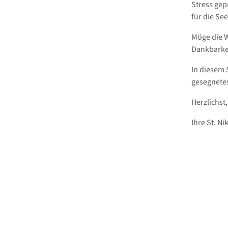
Stress gep
für die See
Möge die W
Dankbarkei
In diesem 
gesegnetes
Herzlichst,
Ihre St. N