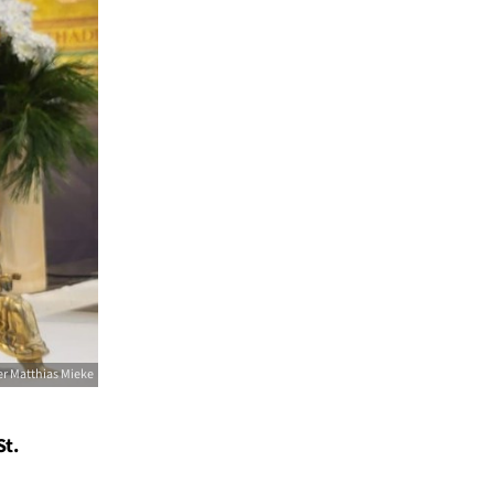
er Matthias Mieke
t.