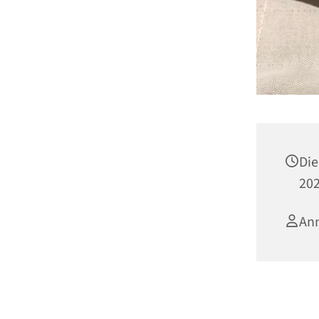
Die
202
An