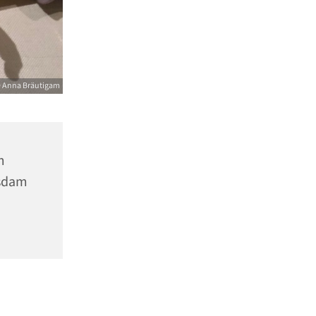
 Anna Bräutigam
m
tsdam