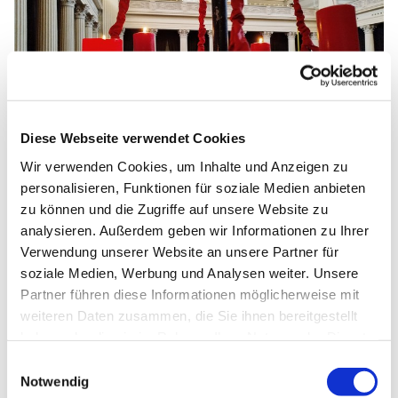
Diese Webseite verwendet Cookies
© Eva Fischer
Wir verwenden Cookies, um Inhalte und Anzeigen zu
personalisieren, Funktionen für soziale Medien anbieten
Das vierte Adventswochenende in St. Nikolai
zu können und die Zugriffe auf unsere Website zu
analysieren. Außerdem geben wir Informationen zu Ihrer
Zum Ende der Adventszeit ist in St. Nikolai nochmal
Verwendung unserer Website an unsere Partner für
richtig viel los: Am Abend des 19. Dezember erwarten wir
soziale Medien, Werbung und Analysen weiter. Unsere
die Wiener Sängerknaben zum Konzert (Restkarten an
Partner führen diese Informationen möglicherweise mit
der Abendkasse) und am Sonntag laden wir zum
weiteren Daten zusammen, die Sie ihnen bereitgestellt
traditionellen Adventssingen der Potsdamer Chöre ein
haben oder die sie im Rahmen Ihrer Nutzung der Dienste
(ausverkauft). Dazwischen herzlich willkommen in der
gesammelt haben.
Einwilligungsauswahl
stimmungsvoll beleuchteten Offenen Kirche! Bitte
Notwendig
beachten Sie
unsere eingeschränkten Öffnungszeiten
.