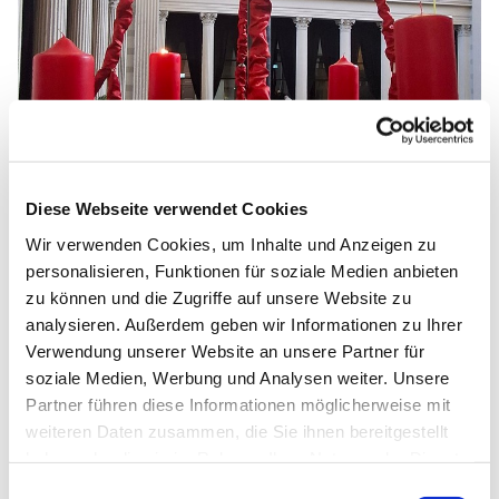
© Noa Mende
Diese Webseite verwendet Cookies
Wir verwenden Cookies, um Inhalte und Anzeigen zu
Erster Advent in der Offenen Kirche St. Nikolai
personalisieren, Funktionen für soziale Medien anbieten
zu können und die Zugriffe auf unsere Website zu
Der Kranz hängt und die erste Kerze brennt. Wie jedes
analysieren. Außerdem geben wir Informationen zu Ihrer
Jahr wurde unsere schöne Kirche noch ein Stück
Verwendung unserer Website an unsere Partner für
schöner durch den jährlichen Adventskranz, der diesmal
soziale Medien, Werbung und Analysen weiter. Unsere
besonders groß und hell in unserer Kirche aufleuchtet.
Partner führen diese Informationen möglicherweise mit
Zudem ist wie jedes Jahr an jedem Adventssonntag ein
weiteren Daten zusammen, die Sie ihnen bereitgestellt
Gottesdienst. Jeder sollte mindestens einmal erleben,
haben oder die sie im Rahmen Ihrer Nutzung der Dienste
uns der Kranz und die neue Kerze an etwas erinnern: an
gesammelt haben.
die Liebe, Wärme und Glück von Weihnachten. Der Kranz
Einwilligungsauswahl