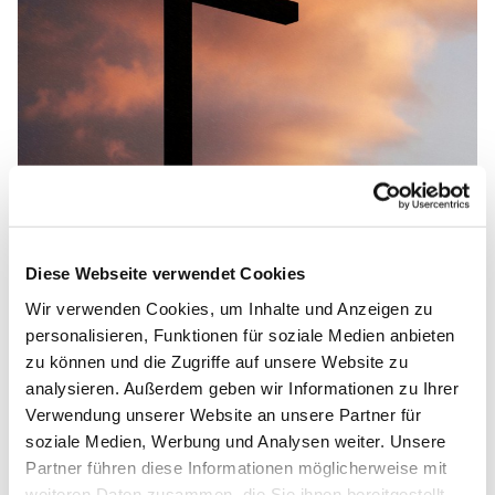
© Aaron Burden, unsplash.com
Familienfreizeit nach Baitz 19.-21.06.2026
Diese Webseite verwendet Cookies
Raus aus dem Alltag und rein in drei Tage Natur,
Wir verwenden Cookies, um Inhalte und Anzeigen zu
Gemeinschaft und Familienzeit!
personalisieren, Funktionen für soziale Medien anbieten
zu können und die Zugriffe auf unsere Website zu
Wald und Wiesen direkt vor der Tür sowie Schafe,
analysieren. Außerdem geben wir Informationen zu Ihrer
Ziegen, Kaninchen und Hühner sorgen für eine lebendige
Verwendung unserer Website an unsere Partner für
Umgebung.
soziale Medien, Werbung und Analysen weiter. Unsere
Zwischen Angeboten für Kinder und Erwachsene gibt es
Partner führen diese Informationen möglicherweise mit
viel Raum für Kreatives, Gespräche und neue Gedanken
weiteren Daten zusammen, die Sie ihnen bereitgestellt