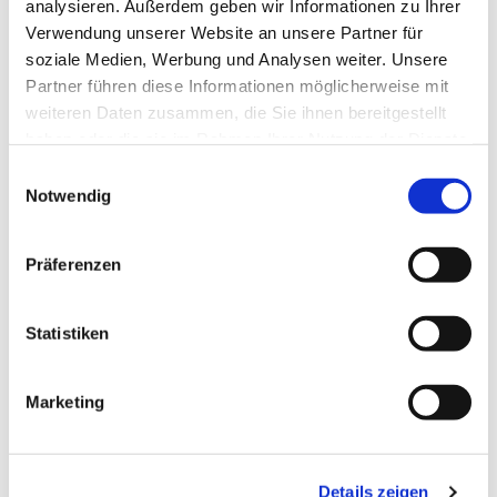
analysieren. Außerdem geben wir Informationen zu Ihrer
Beitrag zum Frühstück und auf Sie!
Verwendung unserer Website an unsere Partner für
Herzlich willkommen auch zur
Orgelmatinée
im
soziale Medien, Werbung und Analysen weiter. Unsere
Anschluss.
Partner führen diese Informationen möglicherweise mit
weiteren Daten zusammen, die Sie ihnen bereitgestellt
haben oder die sie im Rahmen Ihrer Nutzung der Dienste
gesammelt haben.
Einwilligungsauswahl
Notwendig
Präferenzen
Statistiken
Marketing
Details zeigen