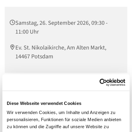
Samstag, 26. September 2026, 09:30 -
11:00 Uhr
Ev. St. Nikolaikirche, Am Alten Markt,
14467 Potsdam
Herzliche Einladung zum gemeinsamen Frühstücken in
unserem Gemeinderaum. In entspannter Atmosphäre
begegnen sich Generationen von Frauen ab 12 Jahren,
Diese Webseite verwendet Cookies
tauschen sich aus, genießen das Miteinander - und eine
Wir verwenden Cookies, um Inhalte und Anzeigen zu
Tasse guten Kaffee.
personalisieren, Funktionen für soziale Medien anbieten
zu können und die Zugriffe auf unsere Website zu
Wir freuen uns über eine Anmeldung, einen kleinen