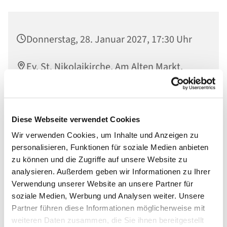
Donnerstag, 28. Januar 2027, 17:30 Uhr
Ev. St. Nikolaikirche, Am Alten Markt,
14467 Potsdam
Diese Webseite verwendet Cookies
Wir verwenden Cookies, um Inhalte und Anzeigen zu
In der Offenen Kirche gesammelte Worte werden im
personalisieren, Funktionen für soziale Medien anbieten
Raum der Stille verlesen und so vor Gott gebracht
zu können und die Zugriffe auf unsere Website zu
analysieren. Außerdem geben wir Informationen zu Ihrer
Verwendung unserer Website an unsere Partner für
soziale Medien, Werbung und Analysen weiter. Unsere
Partner führen diese Informationen möglicherweise mit
weiteren Daten zusammen, die Sie ihnen bereitgestellt