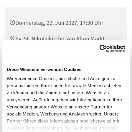
Donnerstag, 22. Juli 2027, 17:30 Uhr
Ev. St. Nikolaikirche, Am Alten Markt,
14467 Potsdam
Diese Webseite verwendet Cookies
Wir verwenden Cookies, um Inhalte und Anzeigen zu
In der Offenen Kirche gesammelte Worte werden im
personalisieren, Funktionen für soziale Medien anbieten
Raum der Stille verlesen und so vor Gott gebracht
zu können und die Zugriffe auf unsere Website zu
analysieren. Außerdem geben wir Informationen zu Ihrer
Verwendung unserer Website an unsere Partner für
soziale Medien, Werbung und Analysen weiter. Unsere
Partner führen diese Informationen möglicherweise mit
weiteren Daten zusammen, die Sie ihnen bereitgestellt