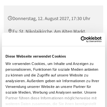
Donnerstag, 12. August 2027, 17:30 Uhr
Ev. St. Nikolaikirche, Am Alten Markt,
14467 Potsdam
Diese Webseite verwendet Cookies
Wir verwenden Cookies, um Inhalte und Anzeigen zu
In der Offenen Kirche gesammelte Worte werden im
personalisieren, Funktionen für soziale Medien anbieten
Raum der Stille verlesen und so vor Gott gebracht
zu können und die Zugriffe auf unsere Website zu
analysieren. Außerdem geben wir Informationen zu Ihrer
Verwendung unserer Website an unsere Partner für
soziale Medien, Werbung und Analysen weiter. Unsere
Partner führen diese Informationen möglicherweise mit
weiteren Daten zusammen, die Sie ihnen bereitgestellt