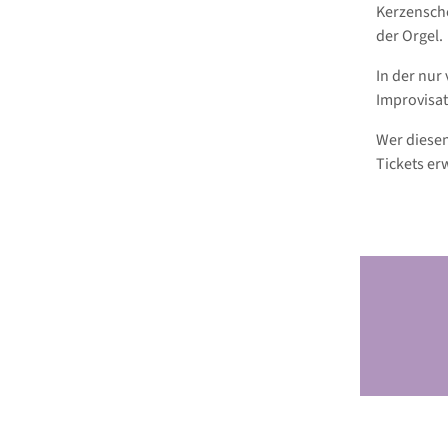
Kerzensche
der Orgel.
In der nur
Improvisa
Wer diese
Tickets er