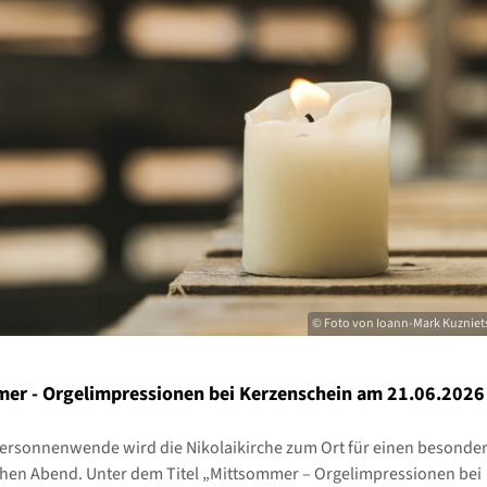
© Foto von Ioann-Mark Kuzniet
er - Orgelimpressionen bei Kerzenschein am 21.06.2026
rsonnenwende wird die Nikolaikirche zum Ort für einen besonde
hen Abend. Unter dem Titel „Mittsommer – Orgelimpressionen bei