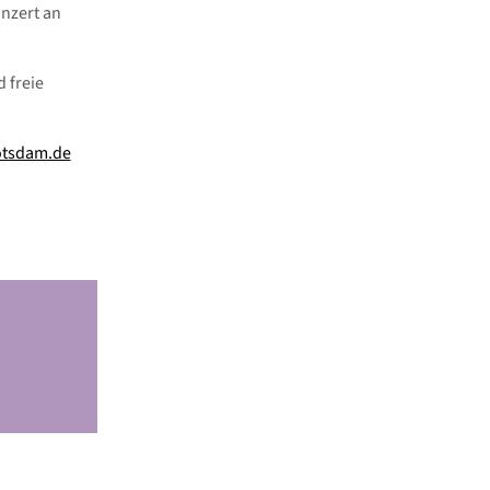
nzert an
 freie
otsdam.de