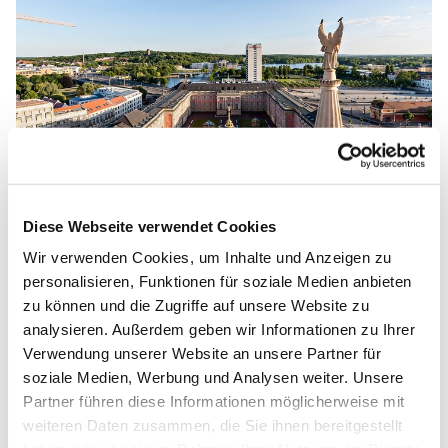
© St. Nikolai Gemeinde Potsdam
Diese Webseite verwendet Cookies
Wir verwenden Cookies, um Inhalte und Anzeigen zu
Neue Öffnungszeiten ab 2. März: Offene Kirche
personalisieren, Funktionen für soziale Medien anbieten
und Turm in den Abendstunden
zu können und die Zugriffe auf unsere Website zu
analysieren. Außerdem geben wir Informationen zu Ihrer
An sonnigen Tagen besonders stimmungsvoll:
Verwendung unserer Website an unsere Partner für
der Sonnenuntergang vom Turm
soziale Medien, Werbung und Analysen weiter. Unsere
der Nikolaikirche. Ab Sonntag sind die Kirche und der
Partner führen diese Informationen möglicherweise mit
Turmaufstieg täglich bis 18 Uhr zu erleben. Die Aussichts
weiteren Daten zusammen, die Sie ihnen bereitgestellt
plattform in 42 Metern Höhe bietet einen Rundumblick ü