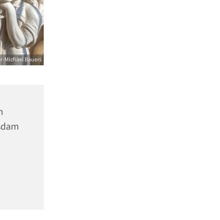
er-Michael Bauers
m
tsdam