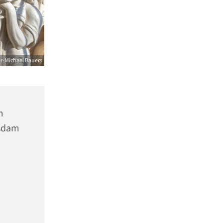
er-Michael Bauers
m
tsdam