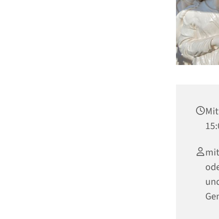
Mit
15:
mit
ode
und
Ge