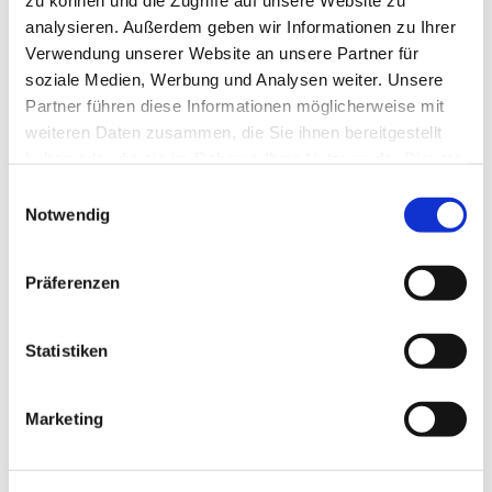
zu können und die Zugriffe auf unsere Website zu
Weihnachtslieder-Mitsing-Gottesdienst 25. Dezember 10
analysieren. Außerdem geben wir Informationen zu Ihrer
Uhr
Verwendung unserer Website an unsere Partner für
soziale Medien, Werbung und Analysen weiter. Unsere
Regionalgottesdienst in der Friedenskirche 26. Dezember
Partner führen diese Informationen möglicherweise mit
10:30 Uhr in der Friedenskirche
weiteren Daten zusammen, die Sie ihnen bereitgestellt
Gottesdienst am 28. Dezember 10 Uhr
haben oder die sie im Rahmen Ihrer Nutzung der Dienste
gesammelt haben.
Einwilligungsauswahl
und unseren Konzerten
Notwendig
Weihnachtskonzert
für die ganze Familie am 26.
Dezember 16 Uhr
Präferenzen
Konzert des Don Kosaken Chores am 27. Dezember 18
Uhr
Statistiken
Silvesterkonzert
(Restplätze auf den Emporen)
Marketing
sowie in der Offenen, festlich beleuchteten Kirche! (bitte
beachten Sie
unsere Öffnungszeiten
)