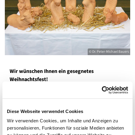
© Dr. Peter-Michael Bauers
Wir wünschen Ihnen ein gesegnetes
Weihnachtsfest!
Wir wünschen Ihnen, dass Sie nach den vielleicht
trubeligen Wochen der Adventszeit ein glückliches und
erfülltes Weihnachtsfest erleben!
Diese Webseite verwendet Cookies
Herzlich laden wir Sie ein zu unseren Gottesdiensten
Wir verwenden Cookies, um Inhalte und Anzeigen zu
Christvespern an Heiligabend 15:30 und 17 Uhr
personalisieren, Funktionen für soziale Medien anbieten