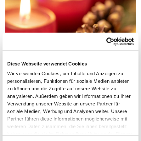
Diese Webseite verwendet Cookies
© unsplash.com, Daniel Seßler
Wir verwenden Cookies, um Inhalte und Anzeigen zu
personalisieren, Funktionen für soziale Medien anbieten
Zur Einstimmung auf den Advent:
zu können und die Zugriffe auf unsere Website zu
Kerzenwerkstatt am 15. November
analysieren. Außerdem geben wir Informationen zu Ihrer
Verwendung unserer Website an unsere Partner für
Ob auf dem Adventskranz, als persönliches Geschenk
soziale Medien, Werbung und Analysen weiter. Unsere
oder einfach für die Stimmung im Haus: Ein Advent ohne
Partner führen diese Informationen möglicherweise mit
Kerzen ist undenkbar, und selbst gestaltet sind sie am
weiteren Daten zusammen, die Sie ihnen bereitgestellt
schönsten! Daher laden Rosi Lieckfeldt und
haben oder die sie im Rahmen Ihrer Nutzung der Dienste
Gemeindepädagogin Anna Bräutigam auch in diesem