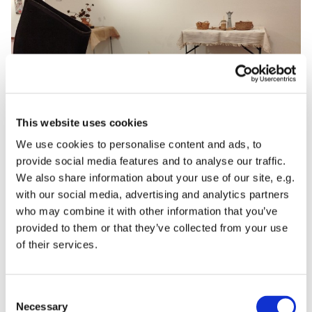
© Eva Fischer
This website uses cookies
We use cookies to personalise content and ads, to
provide social media features and to analyse our traffic.
Aktuelle Ausstellung: Gedenken an Hungersnot
We also share information about your use of our site, e.g.
in der Ukraine der 1930er Jahre
with our social media, advertising and analytics partners
Die als Holodomor bekannt gewordene Hungersnot in
who may combine it with other information that you’ve
der Ukraine 1932-1933 kostete Millionen von
provided to them or that they’ve collected from your use
Menschenleben. Nicht zuletzt mit Blick auf die heutige
of their services.
Situation des Landes nimmt das Gedenken an diese
Katastrophe einen wichtigen Platz ein. In einer liebevoll
gestalteten Ausstellung des Potsdamer Vereins PUSH UA
Consent
Necessary
soll das Unbegreifliche greifbar werden. Zu besichtigen
Selection