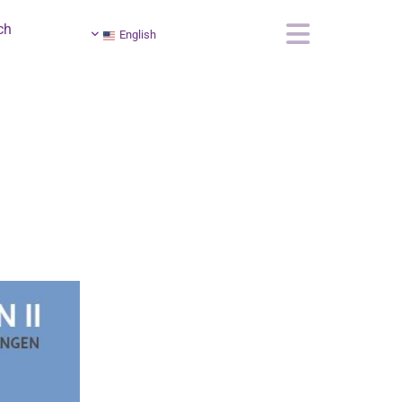
ch
English