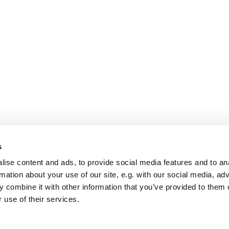
s
ise content and ads, to provide social media features and to an
rmation about your use of our site, e.g. with our social media, ad
 combine it with other information that you’ve provided to them o
 use of their services.
Startseite
Impressum
Datenschutzerklärung
Log into ChurchDesk