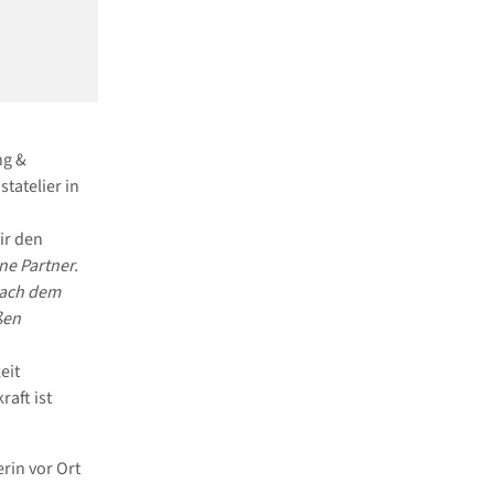
ng &
tatelier in
ir den
ne Partner.
ach dem
ßen
eit
raft ist
rin vor Ort