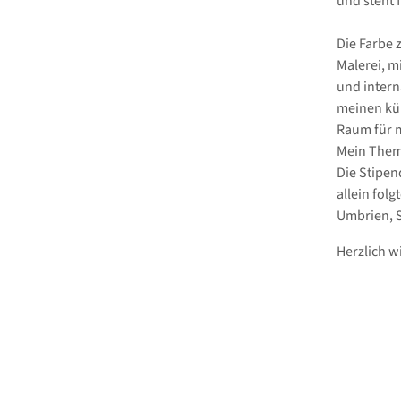
und steht 
Die Farbe 
Malerei, m
und interna
meinen kün
Raum für m
Mein Thema
Die Stipe
allein folg
Umbrien, S
Herzlich w