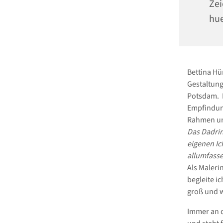
Zei
hue
Bettina Hü
Gestaltung 
Potsdam. 
Empfindung
Rahmen un
Das Dadrin
eigenen Ic
allumfass
Als Maleri
begleite ic
groß und w
Immer an d