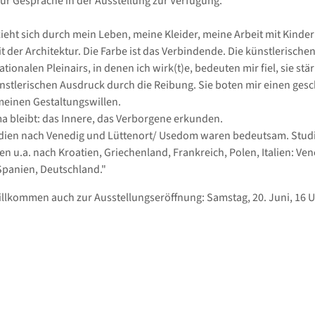
für Gespräche in der Ausstellung zur Verfügung.
zieht sich durch mein Leben, meine Kleider, meine Arbeit mit Kinde
it der Architektur. Die Farbe ist das Verbindende. Die künstlerisch
tionalen Pleinairs, in denen ich wirk(t)e, bedeuten mir fiel, sie stä
stlerischen Ausdruck durch die Reibung. Sie boten mir einen ges
einen Gestaltungswillen.
 bleibt: das Innere, das Verborgene erkunden.
ndien nach Venedig und Lüttenort/ Usedom waren bedeutsam. Stud
ten u.a. nach Kroatien, Griechenland, Frankreich, Polen, Italien: Ve
panien, Deutschland."
illkommen auch zur Ausstellungseröffnung: Samstag, 20. Juni, 16 