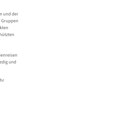
rn und der
en Gruppen
rkten
chützten
ienreisen
nedig und
Uhr