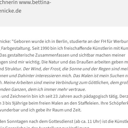
chnerin www.bettina-
nicke.de
nicke: "Geboren wurde ich in Berlin, studierte an der FH für Werbu
Farbgestaltung. Seit 1990 bin ich freischaffende Künstlerin mit Kuns
Das gestalterische Zusammenfassen und sichtbar machen meiner
en sind mir wichtig. Die Natur und das Draußen arbeiten geben m
d Struktur.
Der Wind, der Frost, die Sonne und der Regen sind mei
nen und Dahinter interessieren mich.
Das Malen ist
mein Suchen n
h. Meine Arbeiten sind
meine Verbindung zum Göttlichen, dem gro
enden Ganzen, dem ich immer mehr
vertraue.
n und Zeichnerin bin ich seit 23 Jahren auch pädagogisch tätig. Derz
h 3 bis 9jährige beim freien Malen an den Staffeleien. Ihre Schöpferk
underbar und ich gebe ihr Raum und Zeit.
en Sonntagen nach dem Gottesdienst (ab ca. 11 Uhr) ist die Künstle