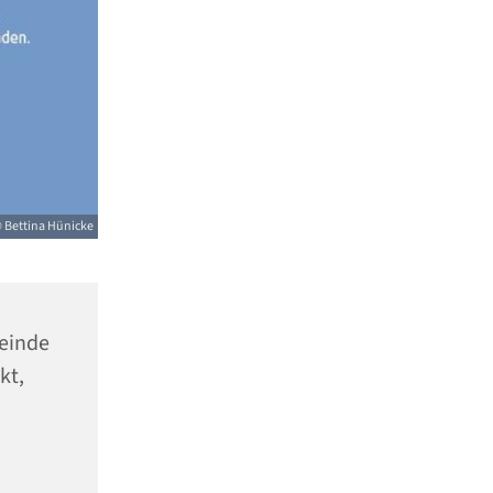
 Bettina Hünicke
meinde
kt,