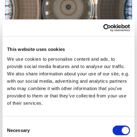
© St. Nikolai Gemeinde Potsdam
This website uses cookies
We use cookies to personalise content and ads, to
Wir wünschen Ihnen ein gesundes neues Jahr!
provide social media features and to analyse our traffic.
Wir hoffen, Sie sind gut ins Jahr 2024 gestartet und
We also share information about your use of our site, e.g.
wünschen Ihnen Gottes Segen.
with our social media, advertising and analytics partners
who may combine it with other information that you’ve
Und was bringt das neue Jahr in St. Nikolai? Wir dürfen
provided to them or that they’ve collected from your use
uns auf interessante Ausstellungen in der Unterkirche
of their services.
freuen, immer weitere Konzerte im Kirchenschiff und fast
täglich luftige Aussichten auf dem Turm St. Nikolai. Zum
Beispiel zu
Unterwegs im Licht
am 20. Januar in
Consent
Potsdams Historischer Mitte. Und auf einen neuen
Necessary
Selection
Gemeindebrief...