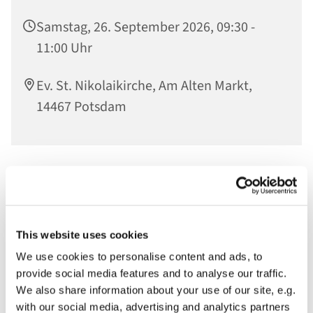
Samstag, 26. September 2026, 09:30 -
11:00 Uhr
Ev. St. Nikolaikirche, Am Alten Markt,
14467 Potsdam
Herzliche Einladung zum gemeinsamen Frühstücken in
unserem Gemeinderaum. In entspannter Atmosphäre
begegnen sich Generationen von Frauen ab 12 Jahren,
tauschen sich aus, genießen das Miteinander - und eine
This website uses cookies
Tasse guten Kaffee.
We use cookies to personalise content and ads, to
provide social media features and to analyse our traffic.
Wir freuen uns über eine Anmeldung, einen kleinen
We also share information about your use of our site, e.g.
Beitrag zum Frühstück und auf Sie!
with our social media, advertising and analytics partners
Herzlich willkommen auch zur
Orgelmatinée
im