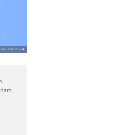
© Olaf Gutowski
m
tsdam