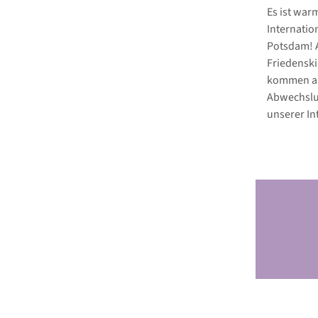
Es ist war
Internatio
Potsdam! A
Friedenski
kommen aus
Abwechslun
unserer In