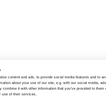
s
ise content and ads, to provide social media features and to an
rmation about your use of our site, e.g. with our social media, ad
 combine it with other information that you’ve provided to them o
 use of their services.
Startseite
Impressum
Datenschutzerklärung
Log into ChurchDesk