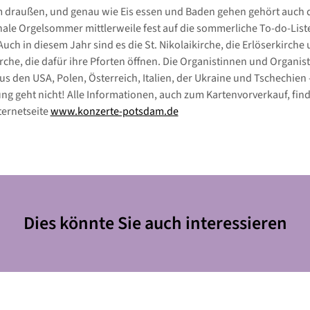
m draußen, und genau wie Eis essen und Baden gehen gehört auch 
nale Orgelsommer mittlerweile fest auf die sommerliche To-do-Liste
uch in diesem Jahr sind es die St. Nikolaikirche, die Erlöserkirche 
rche, die dafür ihre Pforten öffnen. Die Organistinnen und Organis
 den USA, Polen, Österreich, Italien, der Ukraine und Tschechien 
g geht nicht! Alle Informationen, auch zum Kartenvorverkauf, find
ternetseite
www.konzerte-potsdam.de
Dies könnte Sie auch interessieren