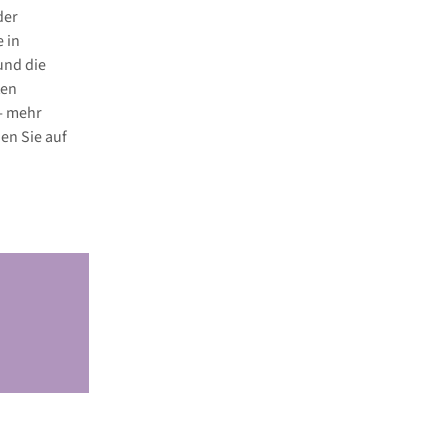
der
 in
und die
ten
- mehr
en Sie auf