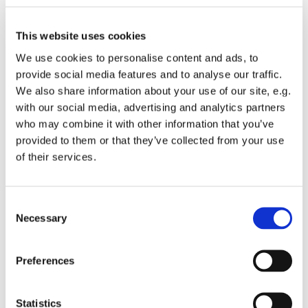
Um 16:30 Uhr beginnt dann das Laternentreffen in
This website uses cookies
winterlicher Atmosphäre mit Feuerschale und dem
Kreisposaunenchor Potsdam auf unseren Stufen.
We use cookies to personalise content and ads, to
Herzlich willkommen mit oder ohne Laterne zu
provide social media features and to analyse our traffic.
Abendliedern zum Mitsingen und Mitschunkeln.
We also share information about your use of our site, e.g.
with our social media, advertising and analytics partners
Im Anschluss bieten wir um 17:15 Uhr eine kostenlose
who may combine it with other information that you’ve
Taschenlampenführung mit Anna Bräutigam an
provided to them or that they’ve collected from your use
(Taschenlampen bitte selbst mitbringen!) sowie um 18
of their services.
Uhr eine interreligiöse Abschlussandacht mit
Gemeindepädagogin Anna Bräutigam, Marcel Pilz von
der Bahaigemeinde, die Buddhistin Nicola Hernadi und
Consent
die Musik von Albert Schwericke.
Necessary
Selection
Preferences
Neben der Nikolaikirche bieten auch das
Potsdam
Museum
, das
Museum Barberini
und
die Stiftung
Statistics
Garnisonkirche
spezielle Programme (inklusive