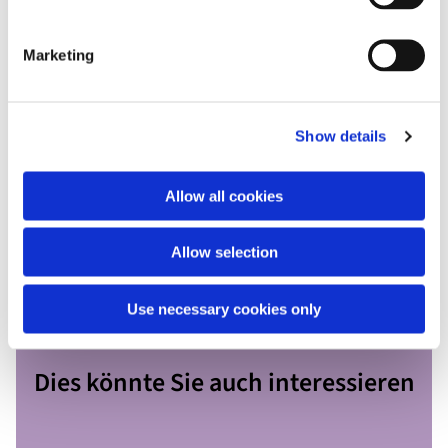
Laternenbasteln!) und Eintrittsermäßigungen an. Im
Übrigen sorgt das Café Central gegenüber der St.-
Marketing
Nikolaikirche bis 18 Uhr für kulinarische Angebote.
Wir empfehlen, die aktuellen Wetterbedingungen zu
beachten, sich warm zu kleiden und rutschfestes
Show details
Schuhwerk zu tragen. Bei schlechtem Wetter findet das
Laternen-Treffen in der Kirche statt.
Allow all cookies
Allow selection
Use necessary cookies only
Dies könnte Sie auch interessieren