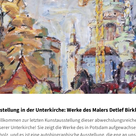
tellung in der Unterkirche: Werke des Malers Detlef Birk
illkommen zur letzten Kunstausstellung dieser abwechslungsreich
serer Unterkirche! Sie zeigt die Werke des in Potsdam aufgewachs
kholz, und es ist eine autobiographische Ausstellung, die eng an uns