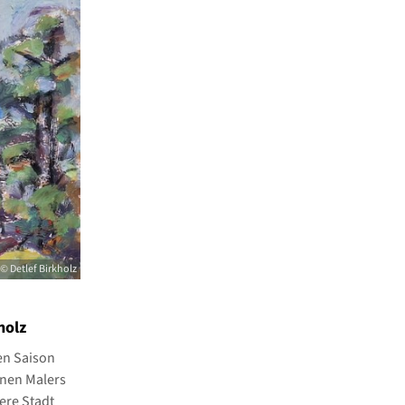
© Detlef Birkholz
holz
en Saison
enen Malers
ere Stadt