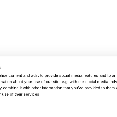
s
ise content and ads, to provide social media features and to an
rmation about your use of our site, e.g. with our social media, ad
 combine it with other information that you’ve provided to them o
 use of their services.
Startseite
Impressum
Datenschutzerklärung
Log into ChurchDesk