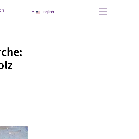
ch
English
rche:
olz