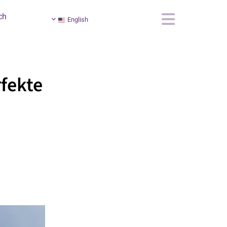
ch
English
rfekte