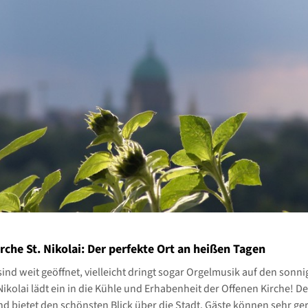
rche St. Nikolai: Der perfekte Ort an heißen Tagen
sind weit geöffnet, vielleicht dringt sogar Orgelmusik auf den sonni
Nikolai lädt ein in die Kühle und Erhabenheit der Offenen Kirche! De
nd bietet den schönsten Blick über die Stadt. Gäste können sehr ge