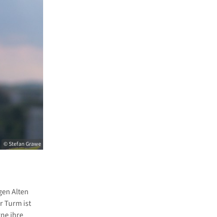
© Stefan Grawe
gen Alten
r Turm ist
rne ihre